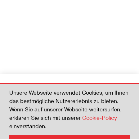
Werden Sie Mitglied
Unsere Webseite verwendet Cookies, um Ihnen
Helfen Sie mit, die Zahl der Todesfälle zu
das bestmögliche Nutzererlebnis zu bieten.
senken. Wer der Sicherheits-Charta beitritt
Wenn Sie auf unserer Webseite weitersurfen,
zeigt die Bereitschaft, sich für die Sicherheit
erklären Sie sich mit unserer
Cookie-Policy
zu engagieren.
einverstanden.