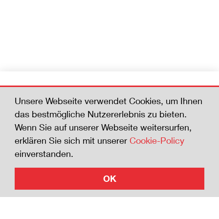
Werden Sie Mitglied
Unsere Webseite verwendet Cookies, um Ihnen
Helfen Sie mit, die Zahl der Todesfälle zu
das bestmögliche Nutzererlebnis zu bieten.
senken. Wer der Sicherheits-Charta beitritt
Wenn Sie auf unserer Webseite weitersurfen,
zeigt die Bereitschaft, sich für die Sicherheit
erklären Sie sich mit unserer
Cookie-Policy
zu engagieren.
einverstanden.
OK
Jetzt beitreten