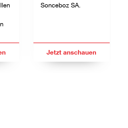
llen
Sonceboz SA.
en
en
Jetzt anschauen